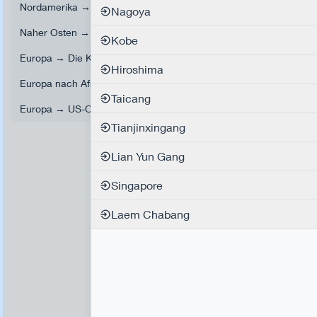
Nordamerika → Nahost → Asien
Europa → Nahen Osten
Nagoya
Naher Osten → Afrika → Amerika
Ostasien → Europa
Kobe
Europa → Die Karibik → Mexico
Hiroshima
Europa nach Afrika, den Indischen Ozean und Ozeanien
Taicang
Europa → US-Ostküste
Ostasien nach Afrika
Tianjinxingang
Lian Yun Gang
Singapore
Laem Chabang