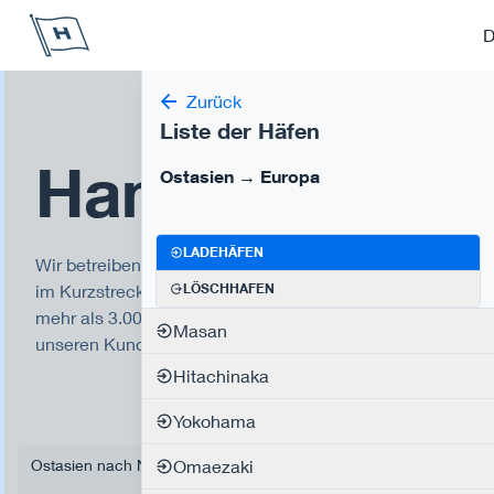
Höegh Autoliners
D
Zurück
Liste der Häfen
Handelsroute
Ostasien → Europa
LADEHÄFEN
Wir betreiben elf globale Hochseeverkehre und sind
im Kurzstreckenseeverkehr in der Karibik tätig. Mit
LÖSCHHAFEN
mehr als 3.000 Hafenanläufen pro Jahr bieten wir
Masan
unseren Kunden ein globales Netz von Häfen.
Hitachinaka
Yokohama
Ostasien nach Nordamerika und die Karibik
Omaezaki