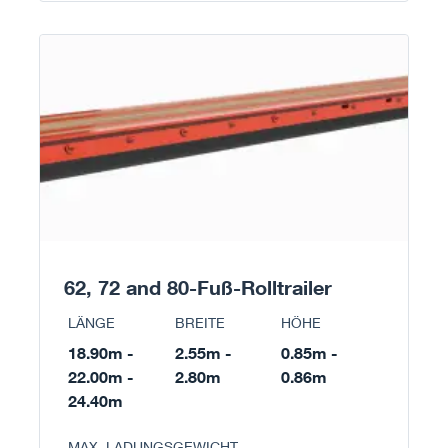
62, 72 and 80-Fuß-Rolltrailer
LÄNGE
BREITE
HÖHE
18.90m -
2.55m -
0.85m -
22.00m -
2.80m
0.86m
24.40m
MAX. LADUNGSGEWICHT