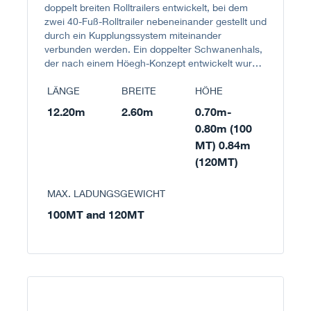
doppelt breiten Rolltrailers entwickelt, bei dem
zwei 40-Fuß-Rolltrailer nebeneinander gestellt und
durch ein Kupplungssystem miteinander
verbunden werden. Ein doppelter Schwanenhals,
der nach einem Höegh-Konzept entwickelt wurde,
sorgt dafür, dass der Schlepperführer den
Rolltrailer während des Transports jederzeit fest
LÄNGE
BREITE
HÖHE
im Griff hat.
12.20m
2.60m
0.70m-
0.80m (100
MT) 0.84m
(120MT)
MAX. LADUNGSGEWICHT
100MT and 120MT