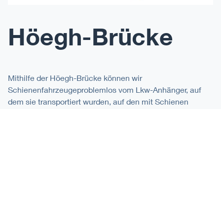
Höegh-Brücke
Mithilfe der Höegh-Brücke können wir
Schienenfahrzeugeproblemlos vom Lkw-Anhänger, auf
dem sie transportiert wurden, auf den mit Schienen
versehenen Rolltrailer umladen. Dieses Verfahren macht
das Heben per Kran sowohl in der Belade- als auch der
Entladestelle überflüssig, was den Vorgang sicherer und
kostengünstiger macht als eine Kranverladung.
Für einzelne Straßenbahnen bis zu 60 m Länge werden
zwei oder mehr Rolltrailer mit Schienen voreinander
gestellt und mit einer Höegh-Brücke verbunden. Der
Transfer vom Lkw auf den verlängerten Rolltrailer erfolgt
im Laderaum des Schiffes.