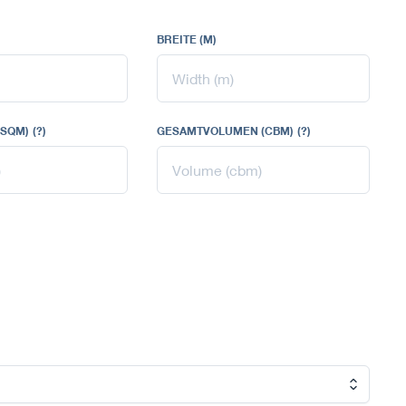
BREITE (M)
SQM)
(?)
GESAMTVOLUMEN (CBM)
(?)