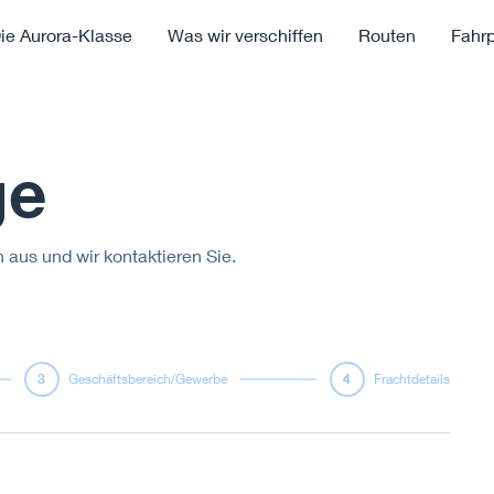
ie Aurora-Klasse
Was wir verschiffen
Routen
Fahr
ge
 aus und wir kontaktieren Sie.
3
Geschäftsbereich/Gewerbe
4
Frachtdetails