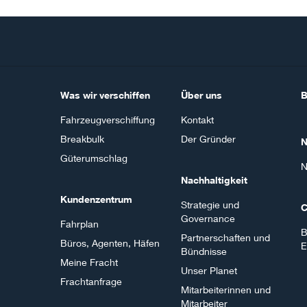
Was wir verschiffen
Über uns
B
Fahrzeugverschiffung
Kontakt
Breakbulk
Der Gründer
N
Güterumschlag
N
Nachhaltigkeit
Kundenzentrum
Strategie und
C
Governance
Fahrplan
B
Partnerschaften und
Büros, Agenten, Häfen
E
Bündnisse
Meine Fracht
Unser Planet
Frachtanfrage
Mitarbeiterinnen und
Mitarbeiter