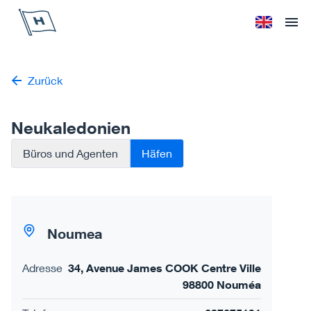
Höegh Autoliners
Sprache änd
Ope
Zurück
Neukaledonien
Büros und Agenten
Häfen
Noumea
Adresse
34, Avenue James COOK Centre Ville
98800 Nouméa