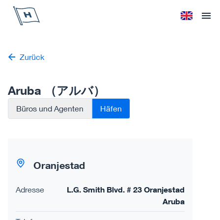
Höegh Autoliners
Sprache änd
Ope
Zurück
Aruba （アルバ）
Büros und Agenten
Häfen
Oranjestad
Adresse
L.G. Smith Blvd. # 23 Oranjestad
Aruba